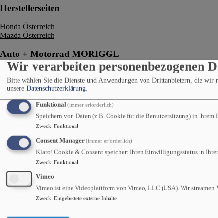
Herstellerseiten
Honda Österreich
Mazda Österreich
Auto + Motorrad MORIGGL
Wir verarbeiten personenbezogenen D
Haller Straße 15
Bitte wählen Sie die Dienste und Anwendungen von Drittanbietern, die wir
6020 Innsbruck
unsere
Datenschutzerklärung
.
Tel.:
0512/266 944-0
Fax: 0512/266 944-17
Funktional
(immer erforderlich)
E-Mail:
office@moriggl.at
Impressum
Speichern von Daten (z.B. Cookie für die Benutzersitzung) in Ihrem B
Datenschutzerklärung
Zweck
:
Funktional
Consent Manager
(immer erforderlich)
Klaro! Cookie & Consent speichert Ihren Einwilligungsstatus in Ihre
Zweck
:
Funktional
Vimeo
Vimeo ist eine Videoplattform von Vimeo, LLC (USA). Wir streamen V
Zweck
:
Eingebettete externe Inhalte