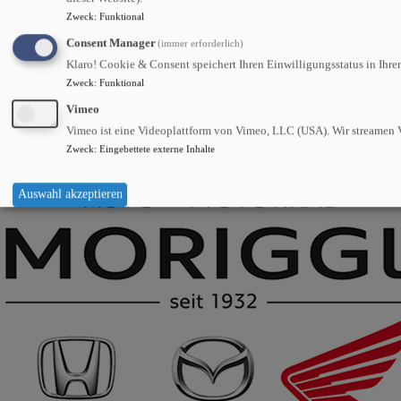
Mazda Österreich
Zweck
:
Funktional
Auto + Motorrad MORIGGL
Consent Manager
(immer erforderlich)
Klaro! Cookie & Consent speichert Ihren Einwilligungsstatus in Ihre
Haller Straße 15
Zweck
:
Funktional
6020 Innsbruck
Vimeo
Tel.:
0512/266 944-0
Fax: 0512/266 944-17
Vimeo ist eine Videoplattform von Vimeo, LLC (USA). Wir streamen V
E-Mail:
office@moriggl.at
Zweck
:
Eingebettete externe Inhalte
Impressum
Datenschutzerklärung
Auswahl akzeptieren