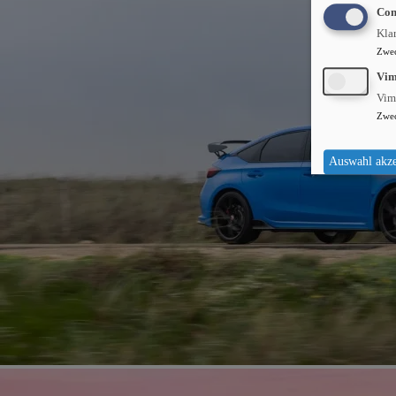
Con
Kla
Zwe
Vi
Vim
Zwe
Auswahl akze
CIVIC TYPE R