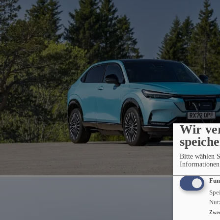
Wir ve
speich
Bitte wählen 
Informationen 
Fun
E:NY1
Spei
Nut
Zwe