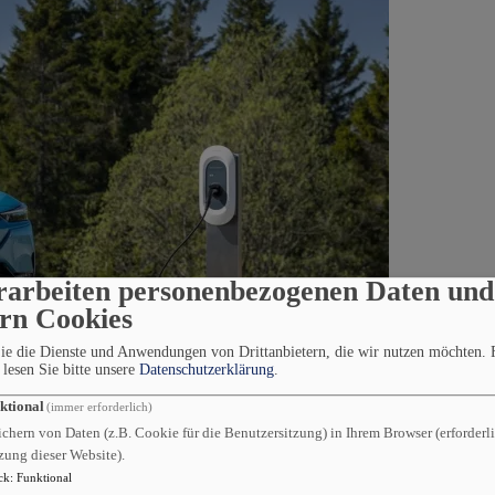
rarbeiten personenbezogenen Daten und
ern Cookies
Sie die Dienste und Anwendungen von Drittanbietern, die wir nutzen möchten.
lesen Sie bitte unsere
Datenschutzerklärung
.
ktional
(immer erforderlich)
chern von Daten (z.B. Cookie für die Benutzersitzung) in Ihrem Browser (erforderli
zung dieser Website).
ck
:
Funktional