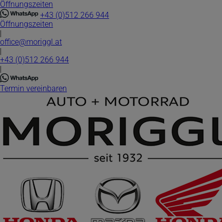
Öffnungszeiten
Direkt
zum
+43 (0)512 266 944
Inhalt
Öffnungszeiten
|
office@moriggl.at
|
+43 (0)512 266 944
|
Termin vereinbaren